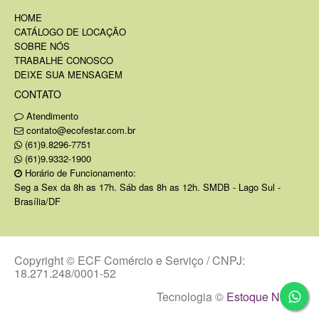
HOME
CATÁLOGO DE LOCAÇÃO
SOBRE NÓS
TRABALHE CONOSCO
DEIXE SUA MENSAGEM
CONTATO
Atendimento
contato@ecofestar.com.br
(61)9.8296-7751
(61)9.9332-1900
Horário de Funcionamento:
Seg a Sex da 8h as 17h. Sáb das 8h as 12h. SMDB - Lago Sul -
Brasília/DF
Copyright © ECF Comércio e Serviço / CNPJ:
18.271.248/0001-52
Tecnologia ©
Estoque NOW
.