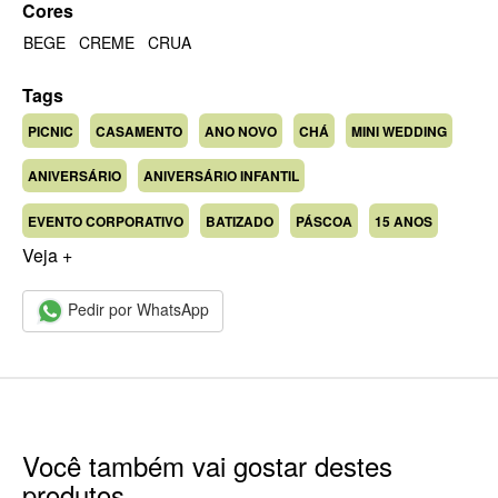
Cores
BEGE
CREME
CRUA
Tags
PICNIC
CASAMENTO
ANO NOVO
CHÁ
MINI WEDDING
ANIVERSÁRIO
ANIVERSÁRIO INFANTIL
EVENTO CORPORATIVO
BATIZADO
PÁSCOA
15 ANOS
Veja +
Pedir por WhatsApp
Você também vai gostar destes
produtos