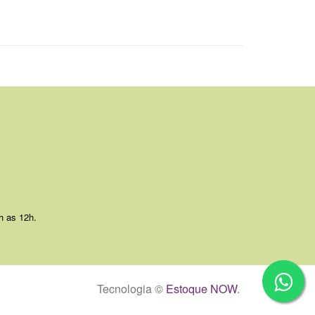
h as 12h.
Tecnologia ©
Estoque NOW
.