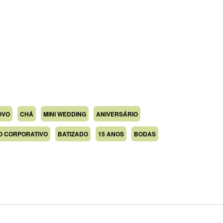
OVO
CHÁ
MINI WEDDING
ANIVERSÁRIO
O CORPORATIVO
BATIZADO
15 ANOS
BODAS